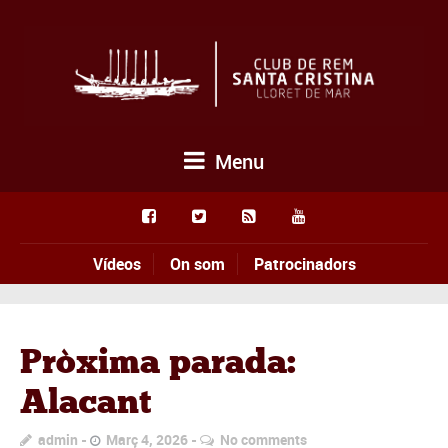
Menu
Vídeos
On som
Patrocinadors
Pròxima parada:
Alacant
admin
Març 4, 2026
No comments